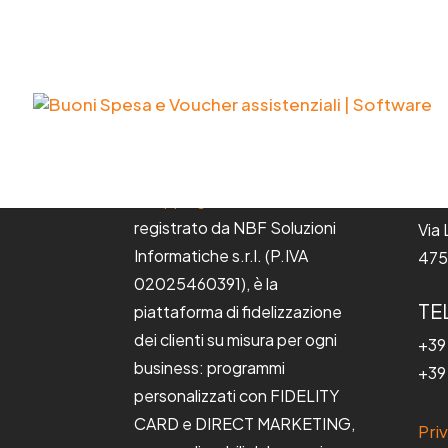
IN
Shopping Plus®
, marchio
registrato da NBF Soluzioni
Via
Informatiche s.r.l. (P.IVA
475
02025460391), è la
TE
piattaforma di fidelizzazione
dei clienti su misura per ogni
+39
business: programmi
+39
personalizzati con FIDELITY
CARD e DIRECT MARKETING,
Pri