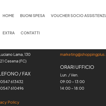
HOME
BUONI SPESA
VOUCHER SOCIO ASSISTENZI
EXTRA
CONTATTI
DIRIZZO
EMAIL
 Luciano Lama, 130
marketing@shoppingplus.
21 Cesena (FC)
ORARI UFFICIO
LEFONO / FAX
Lun. / Ven.
 0547 613432
09:00 – 13:00
 0547 610496
14:00 – 18:00
vacy Policy