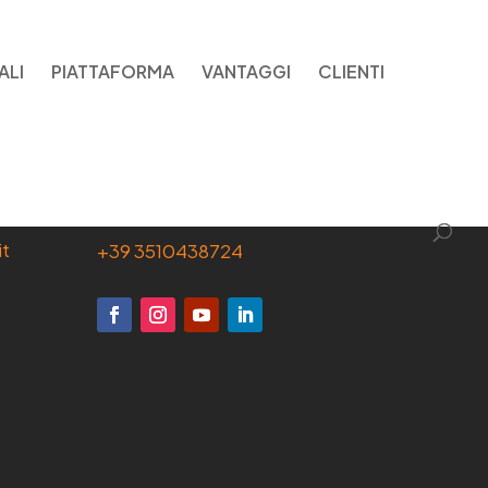
ALI
PIATTAFORMA
VANTAGGI
CLIENTI
WHATSAPP
it
+39 3510438724