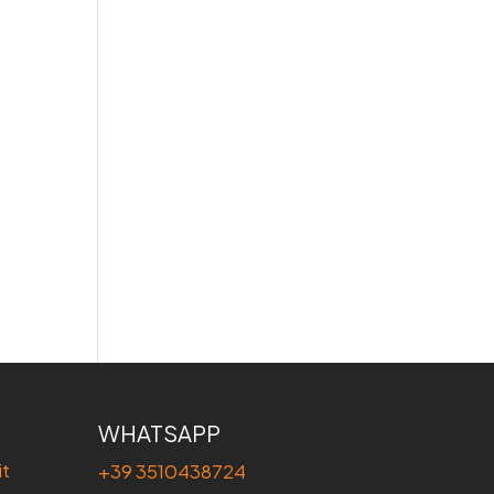
WHATSAPP
it
+39 3510438724